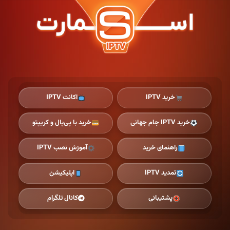
Ski
t
th
conten
خرید IPTV
اکانت IPTV
خرید IPTV جام جهانی
خرید با پی‌پال و کریپتو
راهنمای خرید
آموزش نصب IPTV
تمدید IPTV
اپلیکیشن
پشتیبانی
کانال تلگرام