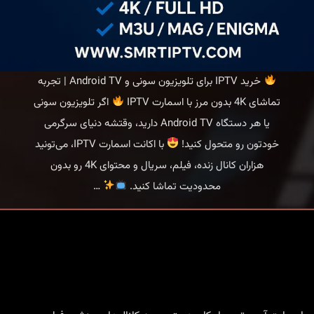
خرید IPTV برای تلویزیون سونی و Android TV | تجربه
تماشای 4K بدون مرز با اسمارت IPTV
اگر تلویزیون سونی
یا هر دستگاه Android TV دارید، وقتشه دنیای سرگرمی
خودتون رو متحول کنید!
با اکانت اسمارت IPTV، می‌تونید
هزاران کانال زنده، فیلم، سریال و محتوای 4K رو بدون
محدودیت تماشا کنید.
…
خرید
IPTV
برای
تلویزیون
سونی
و