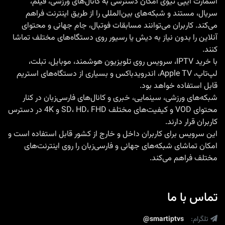
اسمارت آیپی تیوی امکان دسترسی به کانال‌های ورزشی، فیلم،
سریال، مستند و شبکه‌های بین‌المللی را از طریق اینترنت فراهم
Android
می‌کند. کاربران می‌توانند مسابقات فوتبال، جام جهانی و محتوای
TV
آنلاین را بدون نیاز به دیش یا رسیور روی دستگاه‌های مختلف تماشا
|
کنند.
تجربه
با
خرید IPTV
، سرویس روی تلویزیون هوشمند، موبایل، تبلت،
لپ‌تاپ، Apple TV، اندرویدباکس و بسیاری از دستگاه‌های استریم
تماشای
قابل استفاده خواهد بود.
4K
شبکه‌های ورزشی، سینمایی، خبری و کانال‌های فارسی‌زبان در کنار
بدون
محتوای VOD و کیفیت‌های مختلف SD، HD، FHD و 4K در دسترس
مرز
کاربران قرار دارند.
این سرویس برای کاربران داخل و خارج از کشور قابل استفاده است و
با
امکان تماشای شبکه‌های جهانی و فارسی‌زبان را روی اینترنت‌های
اسمارت
مختلف فراهم می‌کند.
IPTV
تماس با ما
تلگرام:
@smartiptvs