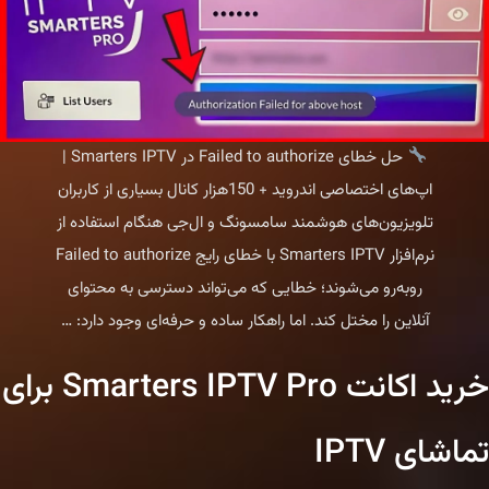
حل خطای Failed to authorize در Smarters IPTV |
اپ‌های اختصاصی اندروید + 150هزار کانال بسیاری از کاربران
تلویزیون‌های هوشمند سامسونگ و ال‌جی هنگام استفاده از
نرم‌افزار Smarters IPTV با خطای رایج Failed to authorize
روبه‌رو می‌شوند؛ خطایی که می‌تواند دسترسی به محتوای
حل
آنلاین را مختل کند. اما راهکار ساده و حرفه‌ای وجود دارد:
…
خطای
خرید اکانت Smarters IPTV Pro برای
Failed
to
تماشای IPTV
authorize
در