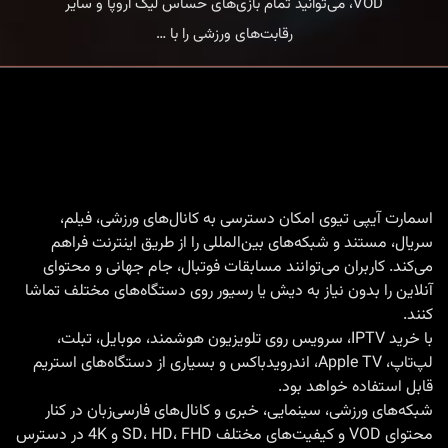
VOD، می‌توانید تمام بازی‌های حساس لیگ اروپا و سایر
پخش
رقابت‌های ورزشی را با
…
زنده
لیگ
اروپا
با
Smart
IPTV
اسمارت آیپی تیوی امکان دسترسی به کانال‌های ورزشی، فیلم،
سریال، مستند و شبکه‌های بین‌المللی را از طریق اینترنت فراهم
|
می‌کند. کاربران می‌توانند مسابقات فوتبال، جام جهانی و محتوای
بهترین
آنلاین را بدون نیاز به دیش یا رسیور روی دستگاه‌های مختلف تماشا
کانال‌ها
کنند.
برای
با
خرید IPTV
، سرویس روی تلویزیون هوشمند، موبایل، تبلت،
لپ‌تاپ، Apple TV، اندرویدباکس و بسیاری از دستگاه‌های استریم
فوتبال
قابل استفاده خواهد بود.
اروپا
شبکه‌های ورزشی، سینمایی، خبری و کانال‌های فارسی‌زبان در کنار
محتوای VOD و کیفیت‌های مختلف SD، HD، FHD و 4K در دسترس