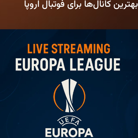
بهترین کانال‌ها برای فوتبال اروپا
رئال
مادرید
را
از
طریق
Smart
IPTV
تماشا
کنیم؟