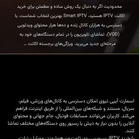
محدودیت اگر به دنبال یک روش ساده و مطمئن برای خرید
اکانت IPTV هستید، Smart IPTV بهترین انتخاب شماست. با
دسترسی به هزاران کانال زنده و ده‌ها هزار محتوای ویدئویی
(VOD)، تماشای تلویزیون را در تمام دستگاه‌های خود به
خرید
مرحله‌ای جدید می‌برید. ویژگی‌های برجسته اکانت
…
اکانت
IPTV
با
Smart
IPTV
|
اسمارت آیپی تیوی امکان دسترسی به کانال‌های ورزشی، فیلم،
سریال، مستند و شبکه‌های بین‌المللی را از طریق اینترنت فراهم
تجربه
می‌کند. کاربران می‌توانند مسابقات فوتبال، جام جهانی و محتوای
تماشای
آنلاین را بدون نیاز به دیش یا رسیور روی دستگاه‌های مختلف تماشا
بدون
کنند.
محدودیت
با
خرید IPTV
، سرویس روی تلویزیون هوشمند، موبایل، تبلت،