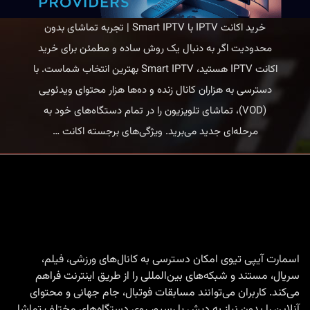
خرید اکانت IPTV با Smart IPTV | تجربه تماشای بدون
محدودیت اگر به دنبال یک روش ساده و مطمئن برای خرید
اکانت IPTV هستید، Smart IPTV بهترین انتخاب شماست. با
دسترسی به هزاران کانال زنده و ده‌ها هزار محتوای ویدئویی
(VOD)، تماشای تلویزیون را در تمام دستگاه‌های خود به
خرید
مرحله‌ای جدید می‌برید. ویژگی‌های برجسته اکانت
…
اکانت
IPTV
با
Smart
IPTV
|
اسمارت آیپی تیوی امکان دسترسی به کانال‌های ورزشی، فیلم،
سریال، مستند و شبکه‌های بین‌المللی را از طریق اینترنت فراهم
تجربه
می‌کند. کاربران می‌توانند مسابقات فوتبال، جام جهانی و محتوای
تماشای
آنلاین را بدون نیاز به دیش یا رسیور روی دستگاه‌های مختلف تماشا