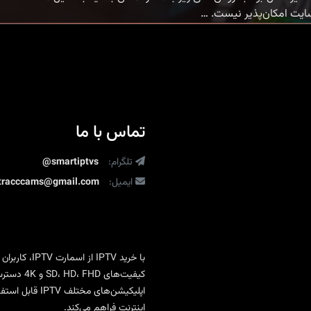
خرید
سایت امکان‌پذیر نیست.
…
و
تمدید
اشتراک
ایپی
تیوی
تماس با ما
تلگرام:
@smartiptvs
ایمیل:
ltracccams@gmail.com
با
خرید IPTV
از
اسمارت IPTV
، کاربران
کیفیت‌ها
اپلیکیشن‌های 
اینترنت فراهم می‌کند.