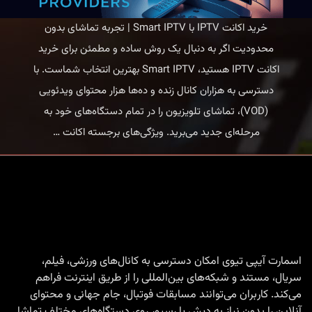
خرید اکانت IPTV با Smart IPTV | تجربه تماشای بدون
محدودیت اگر به دنبال یک روش ساده و مطمئن برای خرید
اکانت IPTV هستید، Smart IPTV بهترین انتخاب شماست. با
دسترسی به هزاران کانال زنده و ده‌ها هزار محتوای ویدئویی
(VOD)، تماشای تلویزیون را در تمام دستگاه‌های خود به
خرید
مرحله‌ای جدید می‌برید. ویژگی‌های برجسته اکانت
…
اکانت
IPTV
با
Smart
IPTV
|
اسمارت آیپی تیوی امکان دسترسی به کانال‌های ورزشی، فیلم،
سریال، مستند و شبکه‌های بین‌المللی را از طریق اینترنت فراهم
تجربه
می‌کند. کاربران می‌توانند مسابقات فوتبال، جام جهانی و محتوای
تماشای
آنلاین را بدون نیاز به دیش یا رسیور روی دستگاه‌های مختلف تماشا