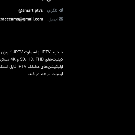
تماشای
تلگرام:
بدون
@smartiptvs
محدودیت
ایمیل:
ltracccams@gmail.com
با
خرید IPTV
از
اسمارت IPTV
، کاربران
کیفیت‌ها
اپلیکیشن‌های 
اینترنت فراهم می‌کند.