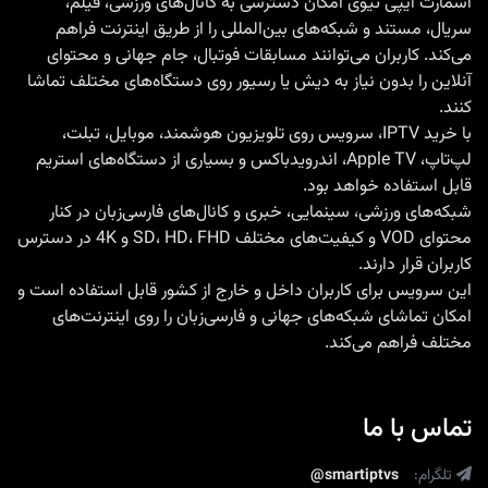
اسمارت آیپی تیوی امکان دسترسی به کانال‌های ورزشی، فیلم،
سریال، مستند و شبکه‌های بین‌المللی را از طریق اینترنت فراهم
هزار
می‌کند. کاربران می‌توانند مسابقات فوتبال، جام جهانی و محتوای
کانال
آنلاین را بدون نیاز به دیش یا رسیور روی دستگاه‌های مختلف تماشا
جهانی
کنند.
با
با
خرید IPTV
، سرویس روی تلویزیون هوشمند، موبایل، تبلت،
لپ‌تاپ، Apple TV، اندرویدباکس و بسیاری از دستگاه‌های استریم
نصب
قابل استفاده خواهد بود.
آسان
شبکه‌های ورزشی، سینمایی، خبری و کانال‌های فارسی‌زبان در کنار
و
محتوای VOD و کیفیت‌های مختلف SD، HD، FHD و 4K در دسترس
کیفیت
کاربران قرار دارند.
این سرویس برای کاربران داخل و خارج از کشور قابل استفاده است و
4K
امکان تماشای شبکه‌های جهانی و فارسی‌زبان را روی اینترنت‌های
مختلف فراهم می‌کند.
تماس با ما
تلگرام:
@smartiptvs