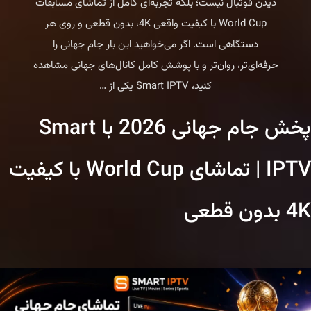
دیدن فوتبال نیست؛ بلکه تجربه‌ای کامل از تماشای مسابقات
World Cup با کیفیت واقعی 4K، بدون قطعی و روی هر
دستگاهی است. اگر می‌خواهید این بار جام جهانی را
حرفه‌ای‌تر، روان‌تر و با پوشش کامل کانال‌های جهانی مشاهده
بهترین
کنید، Smart IPTV یکی از
…
تجربه
پخش جام جهانی 2026 با Smart
تماشای
جام
IPTV | تماشای World Cup با کیفیت
جهانی
2026
4K بدون قطعی
با
Smart
IPTV
|
فوتبال