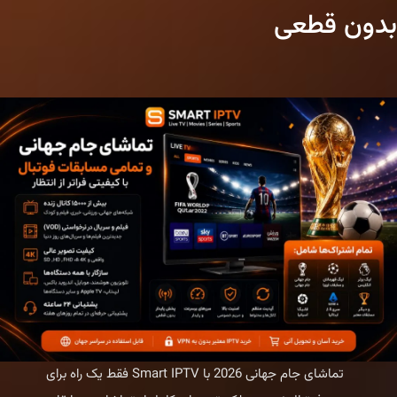
بدون قطعی
|
watch
champions
league
with
iptv
تماشای جام جهانی 2026 با Smart IPTV فقط یک راه برای