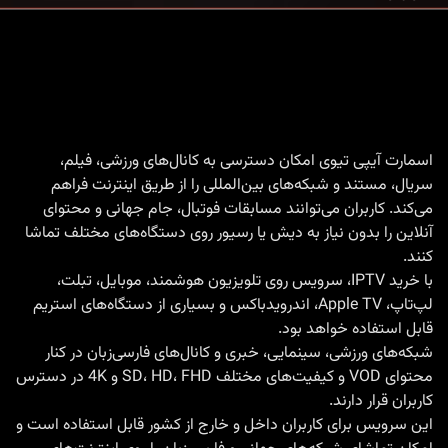
اهبری
جهانی
2026
وشته‌ها
با
Smart
IPTV
اسمارت آیپی تیوی امکان دسترسی به کانال‌های ورزشی، فیلم،
|
سریال، مستند و شبکه‌های بین‌المللی را از طریق اینترنت فراهم
تماشای
می‌کند. کاربران می‌توانند مسابقات فوتبال، جام جهانی و محتوای
World
آنلاین را بدون نیاز به دیش یا رسیور روی دستگاه‌های مختلف تماشا
Cup
کنند.
با
خرید IPTV
، سرویس روی تلویزیون هوشمند، موبایل، تبلت،
با
لپ‌تاپ، Apple TV، اندرویدباکس و بسیاری از دستگاه‌های استریم
کیفیت
قابل استفاده خواهد بود.
4K
شبکه‌های ورزشی، سینمایی، خبری و کانال‌های فارسی‌زبان در کنار
بدون
محتوای VOD و کیفیت‌های مختلف SD، HD، FHD و 4K در دسترس
کاربران قرار دارند.
قطعی
این سرویس برای کاربران داخل و خارج از کشور قابل استفاده است و