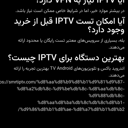
آیا IPTV نیاز به VPN دارد؟
در بیشتر موارد خیر، اما در شرایط خاص ممکن است نیاز باشد.
آیا امکان تست IPTV قبل از خرید
وجود دارد؟
بله، بسیاری از سرویس‌های معتبر تست رایگان یا محدود ارائه
می‌دهند.
بهترین دستگاه برای IPTV چیست؟
اندروید
باکس
و تلویزیون‌های
Android
TV
بهترین تجربه را ارائه
می‌دهند.
tps://smrtiptv.com/%d8%aa%d8%b9%d8%b1%d9%81%d9%87-
%d8%a2%db%8c-%d9%be%db%8c-%d8%aa%db%8c-
%d9%88%db%8c-
%d8%aa%d8%ba%db%8c%db%8c%d8%b1-
%d9%86%d8%b1%d8%ae-%d8%a7%d8%b1%d8%b2/