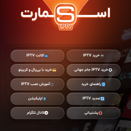
Ski
t
th
conten
خرید IPTV
اکانت IPTV
خرید IPTV جام جهانی
خرید با پی‌پال و کریپتو
راهنمای خرید
آموزش نصب IPTV
تمدید IPTV
اپلیکیشن
پشتیبانی
کانال تلگرام