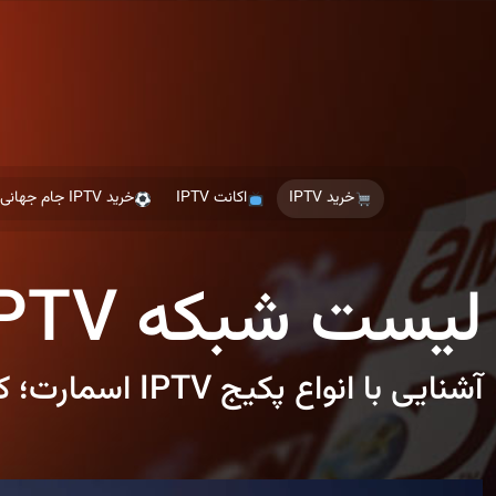
Ski
t
th
conten
خرید IPTV
اکانت IPTV
خرید IPTV جام جهانی
لیست شبکه IPTV
آشنایی با انواع پکیج‌ IPTV اسمارت؛ کامل‌ترین لیست کانال‌ها