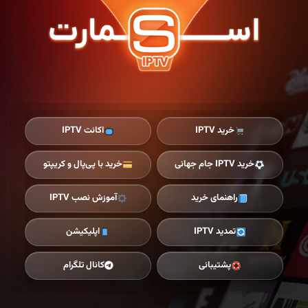
Ski
t
th
conten
خرید IPTV
اکانت IPTV
خرید IPTV جام جهانی
خرید با پی‌پال و کریپتو
راهنمای خرید
آموزش نصب IPTV
تمدید IPTV
اپلیکیشن
پشتیبانی
کانال تلگرام