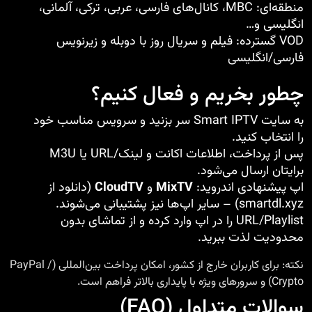
منطقه‌ای: MBC، کانال‌های فارسی، عربی، ترکی، آلمانی،
انگلیسی و…
VOD گسترده: فیلم و سریال روز با دوبله و زیرنویس
فارسی/انگلیسی
چطور بخریم و فعال کنیم؟
به سایت
Smart IPTV
سر بزنید و سرویس مناسب خود
را انتخاب کنید.
پس از پرداخت، اطلاعات اکانت و لینک/URL یا M3U
برایتان ارسال می‌شود.
اپ پیشنهادی اندروید:
MixTV
و
CloudTV
(دانلود از
smartdl.xyz) – سایر اپ‌ها نیز پشتیبانی می‌شوند.
URL/Playlist را در اپ وارد کرده و از تماشای بدون
محدودیت لذت ببرید.
نکته: برای کاربران خارج از کشور، امکان پرداخت بین‌المللی (PayPal /
Crypto) و سرورهای ویژه با پایداری بالاتر فراهم است.
سوالات متداول (FAQ)