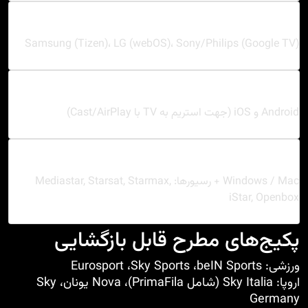
تلویزیون هوشمند
Samsung (Tizen)، LG (webOS)، Sony/Philips (Google TV)
نصب مستقیم
ریموت استاندارد
موبایل و تبلت
Android و iOS (جهت استریم به TV با Cast/AirPlay)
Chromecast
iOS
Android
کامپیوتر و رسیور
Windows / Mac + رسیورها: Mediastar, Starsat, Starmax,
iStar, Openbox
KODI
PotPlayer
VLC
پکیج‌های مطرح قابل بازگشایی
ورزشی:
beIN Sports
،
Sky Sports
،
Eurosport
اروپا: Sky Italia (شامل PrimaFila)، Nova یونان، Sky
Germany