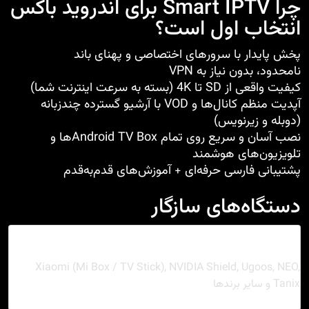
چرا Smart IPTV برای اندروید باکس
انتخاب اول است؟
پخش پایدار با سرورهای اختصاصی و پهنای باند
نامحدود، بدون نیاز به VPN
کیفیت واقعی از SD تا 4K (بسته به سرعت اینترنت شما)
آپدیت منظم کانال‌ها و VOD با آرشیو گسترده چندزبانه
(دوبله و زیرنویس)
نصب آسان و سریع روی تمام Android TV Box‌ها و
تلویزیون‌های هوشمند
پشتیبانی فارسی حرفه‌ای + آموزش‌های قدم‌به‌قدم
دستگاه‌های سازگار
Android TV Box
Xiaomi (Mi Box / TV Stick), NVIDIA Shield, Ugoos, NEO,
Tanix و سایر برندها
Android 9+
اندروید تی‌وی
LAN/Wi-Fi