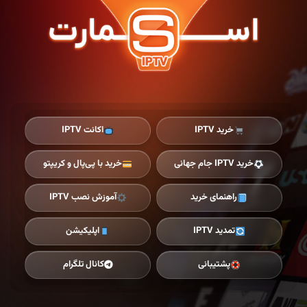
Ski
t
th
conten
خرید IPTV
اکانت IPTV
خرید IPTV جام جهانی
خرید با پی‌پال و کریپتو
راهنمای خرید
آموزش نصب IPTV
تمدید IPTV
اپلیکیشن
پشتیبانی
کانال تلگرام