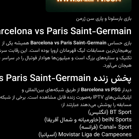
بازی بارسلونا و پاری سن ژرمن
Barcelona vs Paris Saint-Germain؛ جدال تماشایی در لیگ قهرمانان ا
بازی حساس
Barcelona vs Paris Saint-Germain
همیشه یکی از
پرهیجان‌ترین مسابقات لیگ قهرمانان اروپا بوده است. این رقابت سرشا
تکنیک و ستاره‌های بزرگ است و میلیون‌ها هوادار فوتبال را در سراسر 
هیجان می‌آورد.
پخش زنده Barcelona vs Paris Saint-Germain از طریق IPTV
دیدار
Barcelona vs PSG
از طریق شبکه‌های بین‌المللی و
اپلیکیشن‌های IPTV به‌صورت زنده قابل مشاهده است. برخی از شبکه‌هایی که این
مسابقه را پوشش می‌دهند عبارتند از:
BT Sport (انگلیس)
beIN Sports (خاورمیانه و شمال آفریقا)
Canal+ Sport (فرانسه)
Movistar Liga de Campeones (اسپانیا)