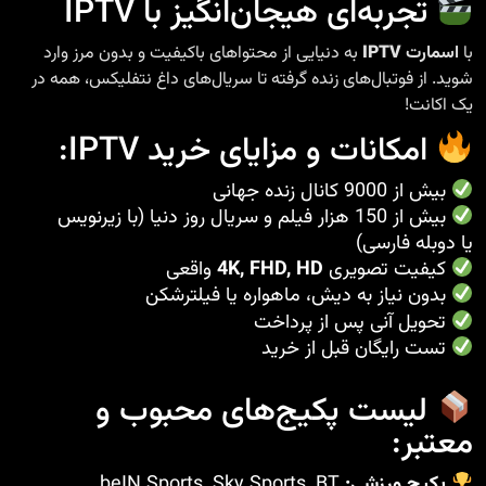
تجربه‌ای هیجان‌انگیز با IPTV
با
اسمارت
IPTV
به دنیایی از محتواهای باکیفیت و بدون مرز وارد
شوید. از فوتبال‌های زنده گرفته تا سریال‌های داغ نتفلیکس، همه در
یک اکانت!
امکانات و مزایای خرید IPTV:
بیش از 9000 کانال زنده جهانی
بیش از 150 هزار فیلم و سریال روز دنیا (با زیرنویس
یا دوبله فارسی)
کیفیت تصویری
4K, FHD, HD
واقعی
بدون نیاز به دیش، ماهواره یا فیلترشکن
تحویل آنی پس از پرداخت
تست رایگان قبل از خرید
لیست پکیج‌های محبوب و
معتبر:
پکیج ورزشی:
beIN Sports, Sky Sports, BT