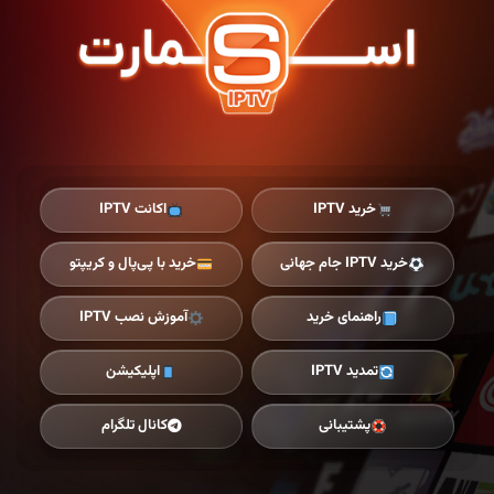
Ski
t
th
conten
خرید IPTV
اکانت IPTV
خرید IPTV جام جهانی
خرید با پی‌پال و کریپتو
راهنمای خرید
آموزش نصب IPTV
تمدید IPTV
اپلیکیشن
پشتیبانی
کانال تلگرام