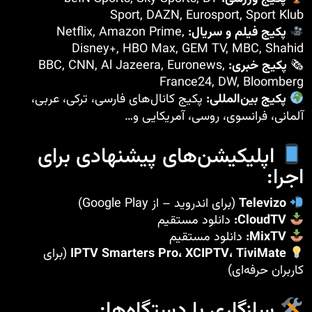
Sport, DAZN, Eurosport, Sport Klub
پکیج فیلم و سریال:
Netflix, Amazon Prime,
Disney+, HBO Max, GEM TV, MBC, Shahid
🗞
پکیج خبری:
BBC, CNN, Al Jazeera, Euronews,
France24, DW, Bloomberg
پکیج‌ بین‌المللی:
پکیج کانال‌های فارسی، ترکی، عربی،
آلمانی، فرانسوی، روسی، آمریکایی و…
اپلیکیشن‌های پیشنهادی برای
اجرا:
Televizo
(برای اندروید – از Google Play)
CloudTV:
دانلود مستقیم
MixTV:
دانلود مستقیم
IPTV Smarters Pro، XCIPTV، TiviMate
(برای
کاربران حرفه‌ای)
سازگاری با دستگاه‌ها: