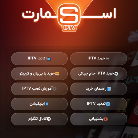
Ski
t
th
conten
خرید IPTV
اکانت IPTV
خرید IPTV جام جهانی
خرید با پی‌پال و کریپتو
راهنمای خرید
آموزش نصب IPTV
تمدید IPTV
اپلیکیشن
پشتیبانی
کانال تلگرام