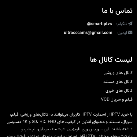
تماس با ما
تلگرام:
@smartiptvs
ایمیل:
ultracccams@gmail.com
لیست کانال ها
کانال های ورزشی
کانال های مستند
کانال های خبری
فیلم و سریال VOD
با
خرید IPTV
از
اسمارت IPTV
، کاربران می‌توانند به کانال‌های ورزشی، فیلم،
سریال، مستند و محتوای آنلاین در کیفیت‌های SD، HD، FHD و 4K دسترسی
داشته باشند. این سرویس روی تلویزیون هوشمند، موبایل، لپ‌تاپ و
اپلیکیشن‌های مختلف IPTV قابل استفاده است و امکان تماشای فوتبال، جام