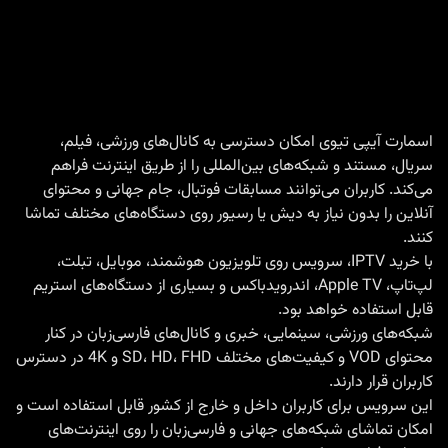
Paris
Saint-
Germain؛
پخش
زنده،
اسمارت آیپی تیوی امکان دسترسی به کانال‌های ورزشی، فیلم،
سریال، مستند و شبکه‌های بین‌المللی را از طریق اینترنت فراهم
تحلیل،
می‌کند. کاربران می‌توانند مسابقات فوتبال، جام جهانی و محتوای
کانال‌های
آنلاین را بدون نیاز به دیش یا رسیور روی دستگاه‌های مختلف تماشا
پخش
کنند.
و
با
خرید IPTV
، سرویس روی تلویزیون هوشمند، موبایل، تبلت،
لپ‌تاپ، Apple TV، اندرویدباکس و بسیاری از دستگاه‌های استریم
تماشای
قابل استفاده خواهد بود.
بازی
شبکه‌های ورزشی، سینمایی، خبری و کانال‌های فارسی‌زبان در کنار
با
محتوای VOD و کیفیت‌های مختلف SD، HD، FHD و 4K در دسترس
IPTV
کاربران قرار دارند.
این سرویس برای کاربران داخل و خارج از کشور قابل استفاده است و
امکان تماشای شبکه‌های جهانی و فارسی‌زبان را روی اینترنت‌های