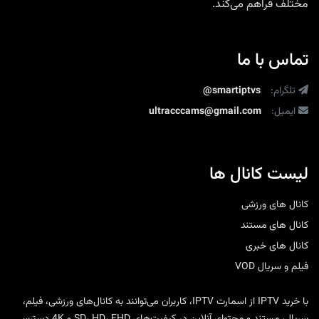
مختلف فراهم می‌کند.
تماس با ما
تلگرام:
@smartiptvs
ایمیل:
ultracccams@gmail.com
لیست کانال ها
کانال های ورزشی
کانال های مستند
کانال های خبری
فیلم و سریال VOD
با
خرید IPTV
از
اسمارت IPTV
، کاربران می‌توانند به کانال‌های ورزشی، فیلم،
سریال، مستند و محتوای آنلاین در کیفیت‌های SD، HD، FHD و 4K دسترسی