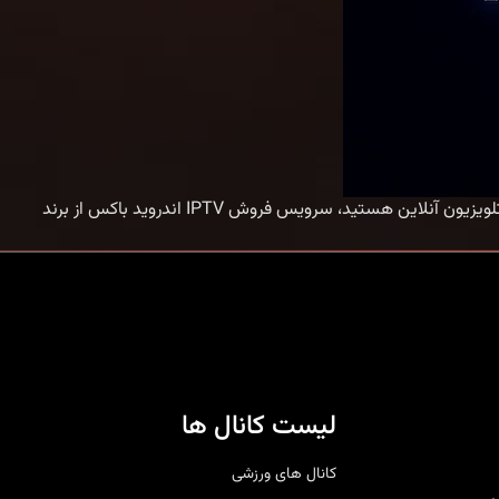
فروش IPTV اندروید باکس | خرید اکانت IPTV برای Android TV Box با کیفیت 4K اگر به‌دنبال راهی مطمئن، سریع و باکیفیت برای تماشای تلویزیون آنلاین هستید، سرویس فروش IPTV اندروید باکس از برند
لیست کانال ها
کانال های ورزشی