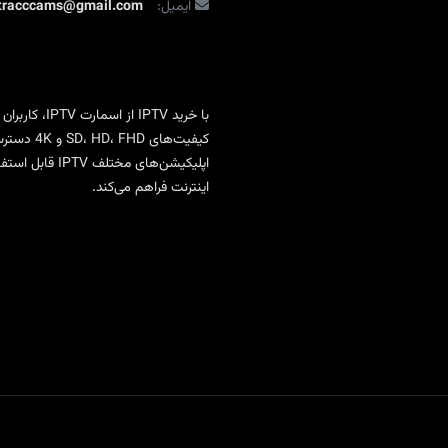
TV
ایمیل:
ltracccams@gmail.com
Box
با
کیفیت
4K
با
خرید IPTV
از
اسمارت IPTV
، کاربران
کیفیت‌ها
اپلیکیشن‌های 
اینترنت فراهم می‌کند.