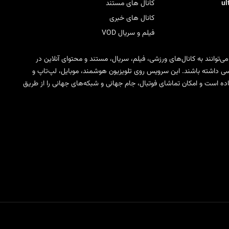
u
کانال های مستند
کانال های خبری
فیلم و سریال VOD
 می‌توانند به کانال‌های ورزشی، فیلم، سریال، مستند و محتوای آنلاین در
ی SD، HD، FHD و 4K دسترسی داشته باشند. این سرویس روی تلویزیون هوشمند، موبایل، لپ‌تاپ و
مختلف IPTV قابل استفاده است و امکان تماشای فوتبال، جام جهانی و شبکه‌های جهانی را از طریق