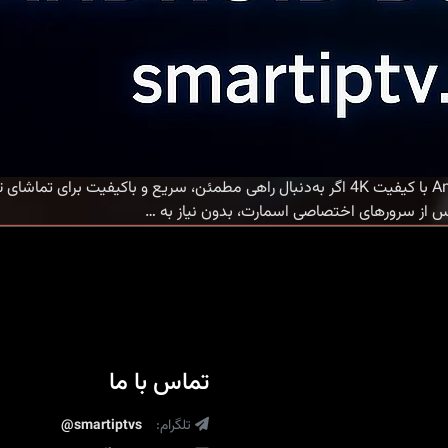
فروش
…
IPTV
اندروید
باکس
|
خرید
اکانت
تماس با ما
IPTV
برای
تلگرام:
Android
@smartiptvs