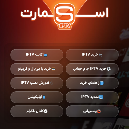
Ski
t
th
conten
خرید IPTV
اکانت IPTV
خرید IPTV جام جهانی
خرید با پی‌پال و کریپتو
راهنمای خرید
آموزش نصب IPTV
تمدید IPTV
اپلیکیشن
پشتیبانی
کانال تلگرام