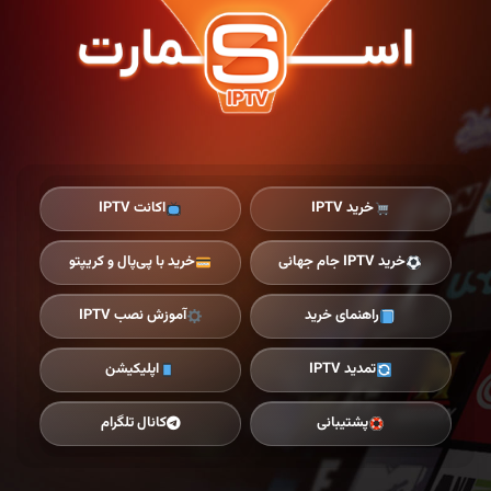
Ski
t
th
conten
خرید IPTV
اکانت IPTV
خرید IPTV جام جهانی
خرید با پی‌پال و کریپتو
راهنمای خرید
آموزش نصب IPTV
تمدید IPTV
اپلیکیشن
پشتیبانی
کانال تلگرام