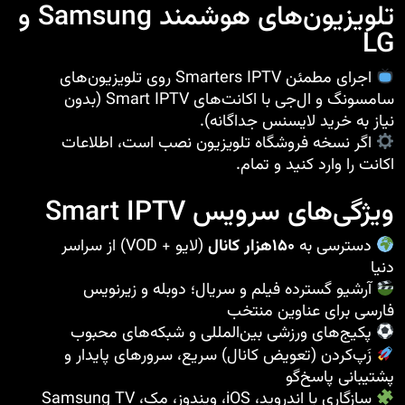
تلویزیون‌های هوشمند Samsung و
LG
اجرای مطمئن Smarters IPTV روی تلویزیون‌های
سامسونگ و ال‌جی با اکانت‌های Smart IPTV (بدون
نیاز به خرید لایسنس جداگانه).
اگر نسخه فروشگاه تلویزیون نصب است، اطلاعات
اکانت را وارد کنید و تمام.
ویژگی‌های سرویس Smart IPTV
دسترسی به
۱۵۰هزار کانال
(لایو + VOD) از سراسر
دنیا
آرشیو گسترده فیلم و سریال؛ دوبله و زیرنویس
فارسی برای عناوین منتخب
پکیج‌های ورزشی بین‌المللی و شبکه‌های محبوب
زَپ‌کردن (تعویض کانال) سریع، سرورهای پایدار و
پشتیبانی پاسخ‌گو
سازگاری با اندروید، iOS، ویندوز، مک، Samsung TV