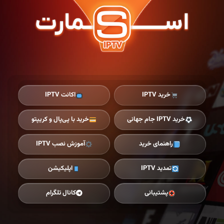
Ski
t
th
conten
خرید IPTV
اکانت IPTV
خرید IPTV جام جهانی
خرید با پی‌پال و کریپتو
راهنمای خرید
آموزش نصب IPTV
تمدید IPTV
اپلیکیشن
پشتیبانی
کانال تلگرام