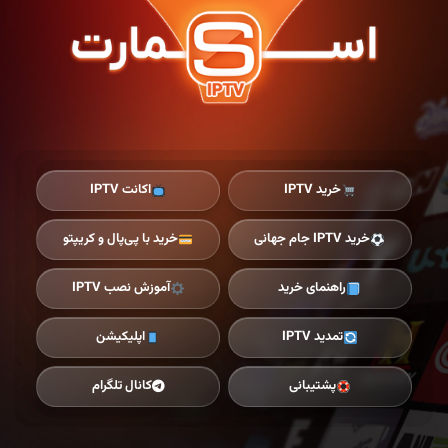
Ski
t
th
conten
خرید IPTV
اکانت IPTV
خرید IPTV جام جهانی
خرید با پی‌پال و کریپتو
راهنمای خرید
آموزش نصب IPTV
تمدید IPTV
اپلیکیشن
پشتیبانی
کانال تلگرام