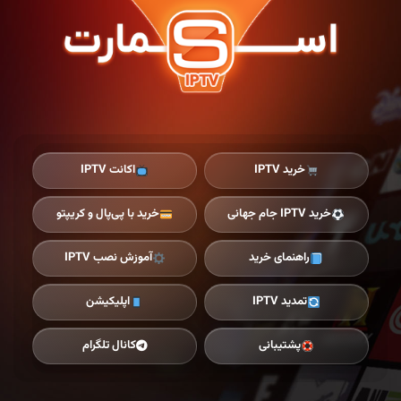
Ski
t
th
conten
خرید IPTV
اکانت IPTV
خرید IPTV جام جهانی
خرید با پی‌پال و کریپتو
راهنمای خرید
آموزش نصب IPTV
تمدید IPTV
اپلیکیشن
پشتیبانی
کانال تلگرام