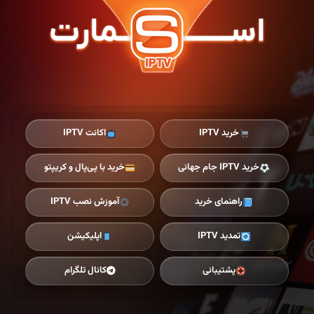
Ski
t
th
conten
خرید IPTV
اکانت IPTV
خرید IPTV جام جهانی
خرید با پی‌پال و کریپتو
راهنمای خرید
آموزش نصب IPTV
تمدید IPTV
اپلیکیشن
پشتیبانی
کانال تلگرام