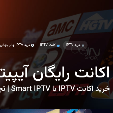
Ski
t
th
conten
خرید IPTV
اکانت IPTV
خرید IPTV جام جهانی
اکانت رایگان آیپیت
خرید اکانت IPTV با Smart IPTV | تجربه تماشای بدون محدودیت