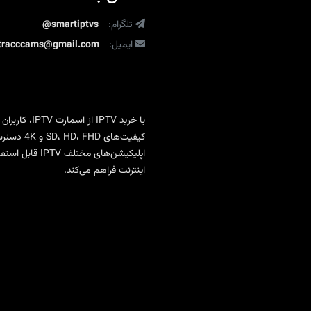
تماشای
تلگرام:
بدون
@smartiptvs
محدودیت
ایمیل:
ltracccams@gmail.com
با
خرید IPTV
از
اسمارت IPTV
، کاربران
کیفیت‌ها
اپلیکیشن‌های 
اینترنت فراهم می‌کند.