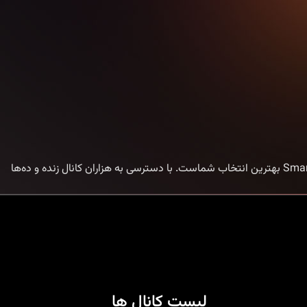
خرید اکانت IPTV با Smart IPTV | تجربه تماشای بدون محدودیت اگر به دنبال یک روش ساده و مطمئن برای خرید اکانت IPTV هستید، Smart IPTV بهترین انتخاب شماست. با دسترسی به هزاران کانال زنده و ده‌ها
لیست کانال ها