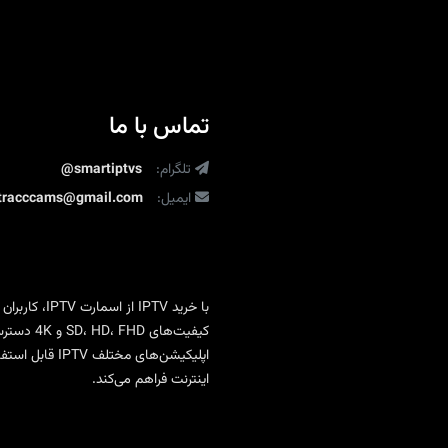
میکس
تیوی
|
خرید
و
تماس با ما
تمدید
Mix
TV
تلگرام:
@smartiptvs
پریمیوم
ایمیل:
ltracccams@gmail.com
با
خرید IPTV
از
اسمارت IPTV
، کاربران
کیفیت‌ها
اپلیکیشن‌های 
اینترنت فراهم می‌کند.