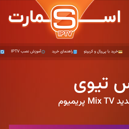
خرید با پی‌پال و کریپتو
راهنمای خرید
آموزش نصب IPTV
ت
س تیوی
یمیوم