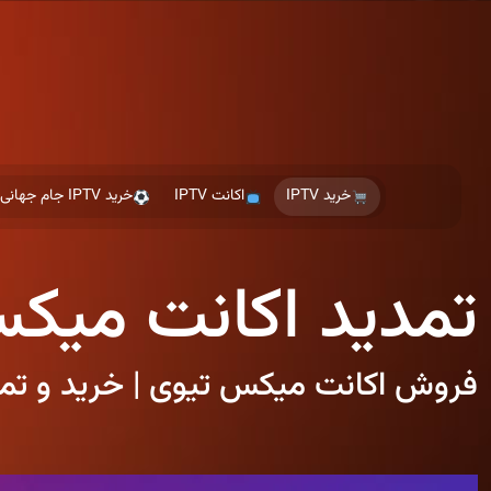
Ski
t
th
conten
خرید IPTV
اکانت IPTV
خرید IPTV جام جهانی
تمدید اکانت میک
فروش اکانت میکس تیوی | خرید و تمدید Mix TV پر