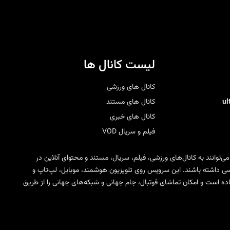
لیست کانال ها
کانال های ورزشی
u
کانال های مستند
کانال های خبری
فیلم و سریال VOD
 می‌توانند به کانال‌های ورزشی، فیلم، سریال، مستند و محتوای آنلاین در
ی SD، HD، FHD و 4K دسترسی داشته باشند. این سرویس روی تلویزیون هوشمند، موبایل، لپ‌تاپ و
مختلف IPTV قابل استفاده است و امکان تماشای فوتبال، جام جهانی و شبکه‌های جهانی را از طریق