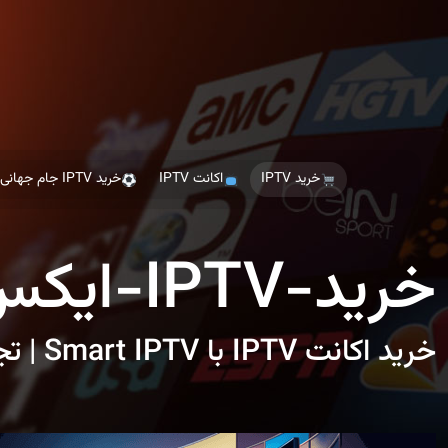
Ski
t
th
conten
خرید IPTV
اکانت IPTV
خرید IPTV جام جهانی
خرید-IPTV-ایکس کروزر
خرید اکانت IPTV با Smart IPTV | تجربه تماشای بدون محدودیت