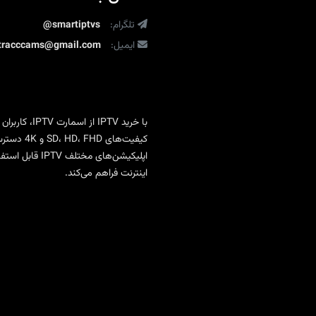
تماشای
تلگرام:
بدون
@smartiptvs
محدودیت
ایمیل:
ltracccams@gmail.com
با
خرید IPTV
از
اسمارت IPTV
، کاربران
کیفیت‌ها
اپلیکیشن‌های 
اینترنت فراهم می‌کند.