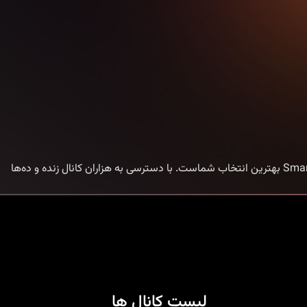
خرید اکانت IPTV با Smart IPTV | تجربه تماشای بدون محدودیت اگر به دنبال یک روش ساده و مطمئن برای خرید اکانت IPTV هستید، Smart IPTV بهترین انتخاب شماست. با دسترسی به هزاران کانال زنده و ده‌ها
لیست کانال ها