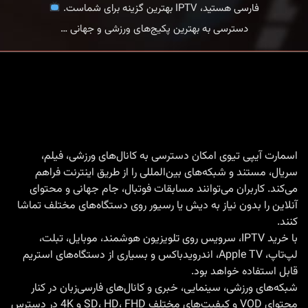
فارسی هستید، IPTV بهترین گزینه برای شماست.
خرید
دسترسی به بهترین پکیج‌های ورزشی و جهانی
…
IPTV
در
آلمان
|
تماشای
فوتبال
اسمارت آیپی تیوی امکان دسترسی به کانال‌های ورزشی، فیلم،
سریال، مستند و شبکه‌های بین‌المللی را از طریق اینترنت فراهم
اروپا،
می‌کند. کاربران می‌توانند مسابقات فوتبال، جام جهانی و محتوای
فیلم
آنلاین را بدون نیاز به دیش یا رسیور روی دستگاه‌های مختلف تماشا
و
کنند.
شبکه‌های
با
خرید IPTV
، سرویس روی تلویزیون هوشمند، موبایل، تبلت،
لپ‌تاپ، Apple TV، اندرویدباکس و بسیاری از دستگاه‌های استریم
فارسی
قابل استفاده خواهد بود.
با
شبکه‌های ورزشی، سینمایی، خبری و کانال‌های فارسی‌زبان در کنار
کیفیت
محتوای VOD و کیفیت‌های مختلف SD، HD، FHD و 4K در دسترس