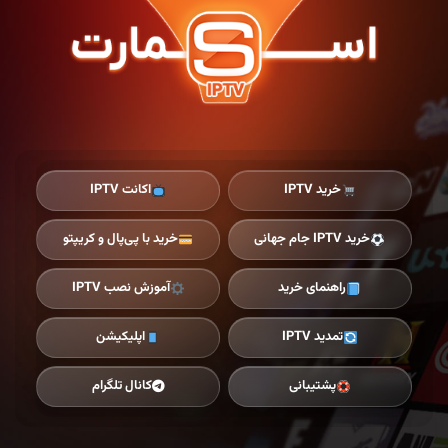
Ski
t
th
conten
خرید IPTV
اکانت IPTV
خرید IPTV جام جهانی
خرید با پی‌پال و کریپتو
راهنمای خرید
آموزش نصب IPTV
تمدید IPTV
اپلیکیشن
پشتیبانی
کانال تلگرام